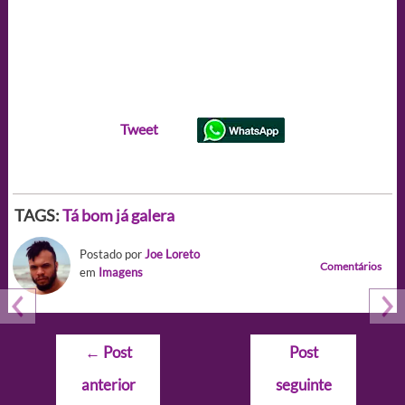
Tweet
TAGS:
Tá bom já galera
Postado por
Joe Loreto
Comentários
em
Imagens
Navegação
←
Post
Post
de
anterior
seguinte
Post