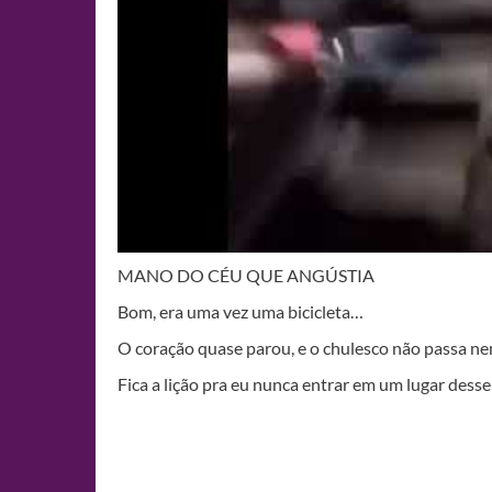
MANO DO CÉU QUE ANGÚSTIA
Bom, era uma vez uma bicicleta…
O coração quase parou, e o chulesco não passa 
Fica a lição pra eu nunca entrar em um lugar dess