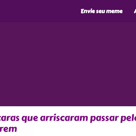
Envie seu meme
caras que arriscaram passar pel
trem