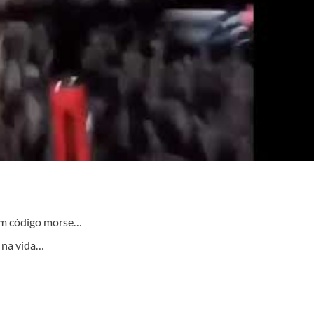
nem código morse…
e na vida…