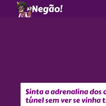
Ir
para
o
conteúdo
Sinta a adrenalina dos 
túnel sem ver se vinha 