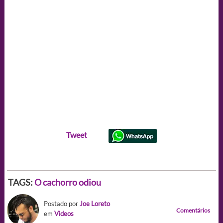
Tweet
TAGS:
O cachorro odiou
Postado por
Joe Loreto
Comentários
em
Videos