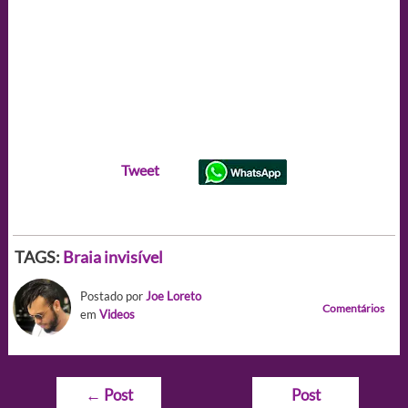
Tweet
TAGS:
Braia invisível
Postado por
Joe Loreto
Comentários
em
Videos
Navegação
←
Post
Post