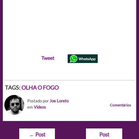
Tweet
TAGS:
OLHA O FOGO
Postado por
Joe Loreto
Comentários
em
Videos
Navegação
←
Post
Post