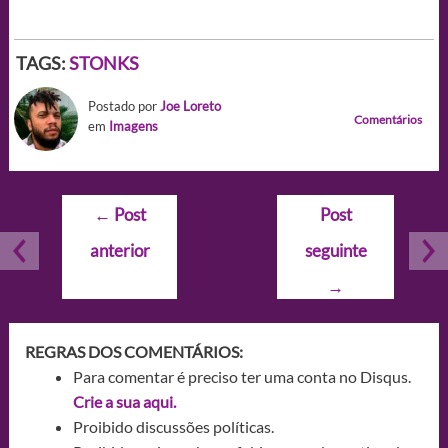
TAGS:
STONKS
Postado por
Joe Loreto
Comentários
em
Imagens
Navegação
←
Post
Post
de
anterior
seguinte
Post
→
REGRAS DOS COMENTÁRIOS:
Para comentar é preciso ter uma conta no Disqus.
Crie a sua aqui.
Proibido discussões políticas.