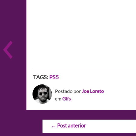
TAGS:
PS5
Postado por
Joe Loreto
em
Gifs
Navegação
←
Post anterior
de