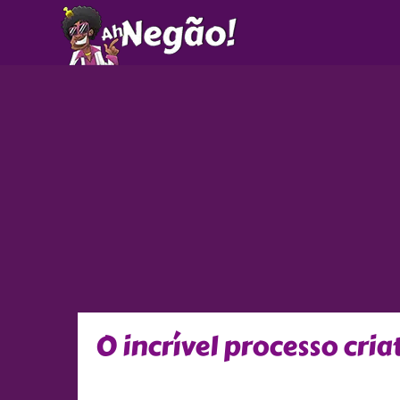
Ir
para
o
conteúdo
O incrível processo cria