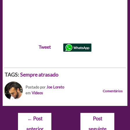
Tweet
TAGS:
Sempre atrasado
Postado por
Joe Loreto
Comentários
em
Videos
Navegação
←
Post
Post
de
anterior
seguinte