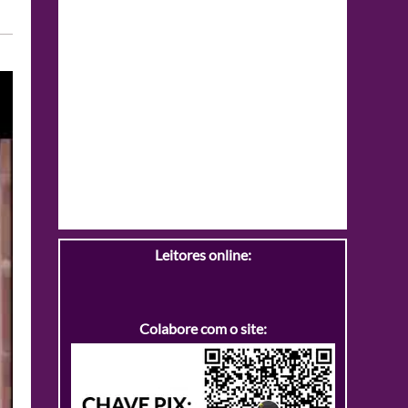
Leitores online:
Colabore com o site: