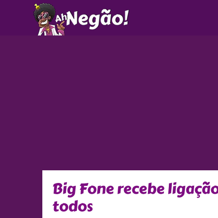
Ir
para
o
conteúdo
Big Fone recebe ligaçã
todos