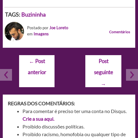
TAGS:
Buzininha
Postado por
Joe Loreto
Comentários
em
Imagens
Navegação
←
Post
Post
de
anterior
seguinte
Post
→
REGRAS DOS COMENTÁRIOS:
Para comentar é preciso ter uma conta no Disqus.
Crie a sua aqui.
Proibido discussões políticas.
Proibido racismo, homofobia ou qualquer tipo de