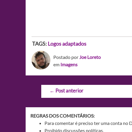
TAGS:
Logos adaptados
Postado por
Joe Loreto
em
Imagens
Navegação
←
Post anterior
de
Post
REGRAS DOS COMENTÁRIOS:
Para comentar é preciso ter uma conta no 
Proibido discussões políticas.