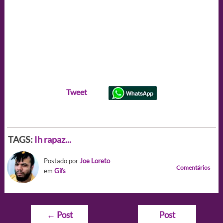
Tweet
TAGS:
Ih rapaz...
Postado por
Joe Loreto
Comentários
em
Gifs
Navegação
←
Post
Post