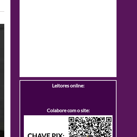
Leitores online:
Colabore com o site: