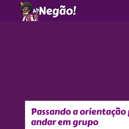
Ir
para
o
conteúdo
Passando a orientação 
andar em grupo