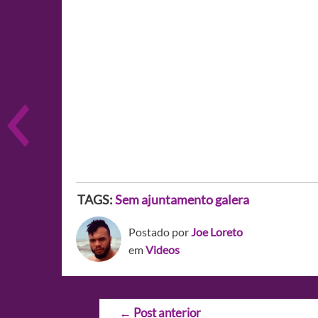
TAGS:
Sem ajuntamento galera
Postado por
Joe Loreto
em
Videos
Navegação
←
Post anterior