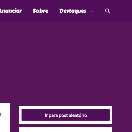
Pesquis
Anunciar
Sobre
Destaques
m
Ir para post aleatório