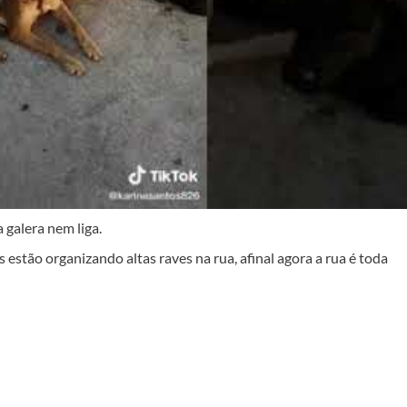
 galera nem liga.
 estão organizando altas raves na rua, afinal agora a rua é toda