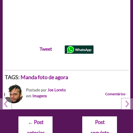
Tweet
TAGS:
Manda foto de agora
Postado por
Joe Loreto
Comentários
em
Imagens
Navegação
←
Post
Post
de
anterior
seguinte