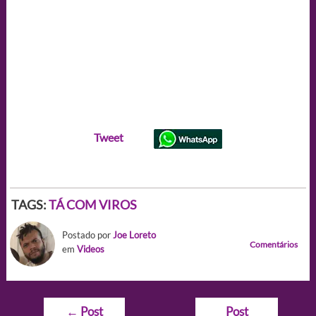
Tweet
TAGS:
TÁ COM VIROS
Postado por
Joe Loreto
Comentários
em
Videos
Navegação
←
Post
Post