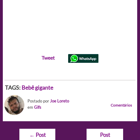
Tweet
TAGS:
Bebê gigante
Postado por
Joe Loreto
Comentários
em
Gifs
Navegação
←
Post
Post