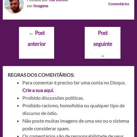
Comentários
em
Imagens
Navegação
←
Post
Post
de
anterior
seguinte
Post
→
REGRAS DOS COMENTÁRIOS:
Para comentar é preciso ter uma conta no Disqus.
Crie a sua aqui.
Proibido discussões políticas.
Proibido racismo, homofobia ou qualquer tipo de
discurso de ódio.
Não poste muitas imagens de uma vez ou o sistema
pode considerar spam.
Os comentários são de responsabilidade de seus