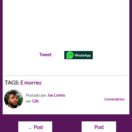
Tweet
TAGS:
E morreu
Postado por
Joe Loreto
Comentários
em
Gifs
Navegação
←
Post
Post