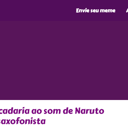
Envie seu meme
cadaria ao som de Naruto
saxofonista