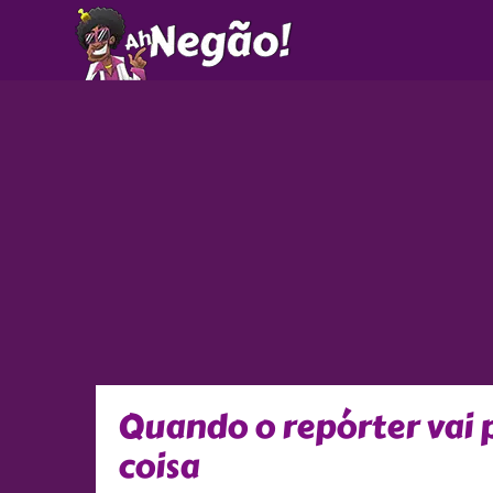
Ir
para
o
conteúdo
Quando o repórter vai 
coisa