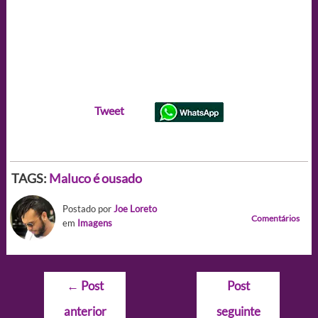
Tweet
TAGS:
Maluco é ousado
Postado por
Joe Loreto
Comentários
em
Imagens
Navegação
←
Post
Post
de
anterior
seguinte
Post