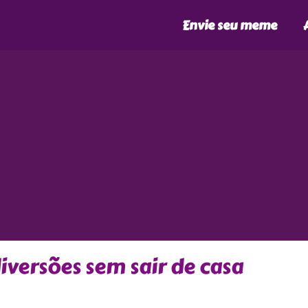
Envie seu meme
iversões sem sair de casa