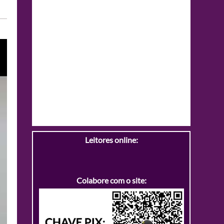
Leitores online:
Colabore com o site: