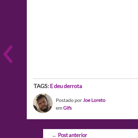
TAGS:
E deu derrota
Postado por
Joe Loreto
em
Gifs
Navegação
←
Post anterior