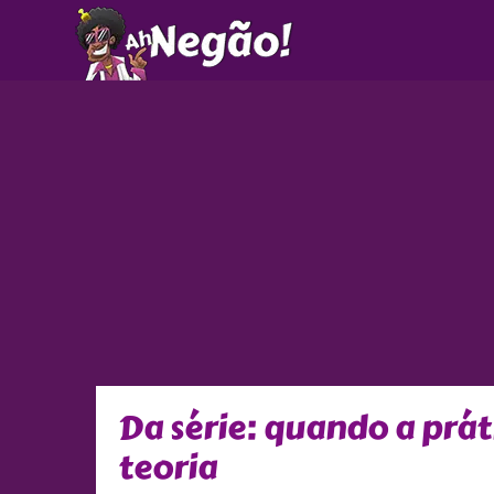
Ir
para
o
conteúdo
Da série: quando a prát
teoria