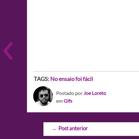
TAGS:
No ensaio foi fácil
Postado por
Joe Loreto
em
Gifs
Navegação
←
Post anterior
de