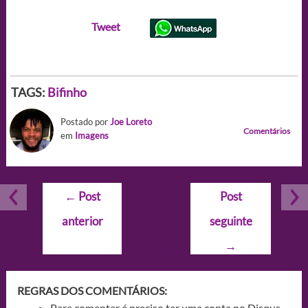
Tweet
TAGS:
Bifinho
Postado por
Joe Loreto
Comentários
em
Imagens
Navegação
←
Post
Post
de
anterior
seguinte
Post
→
REGRAS DOS COMENTÁRIOS:
Para comentar é preciso ter uma conta no Disqus.