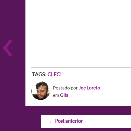
TAGS:
CLEC!
Postado por
Joe Loreto
em
Gifs
Navegação
←
Post anterior
de