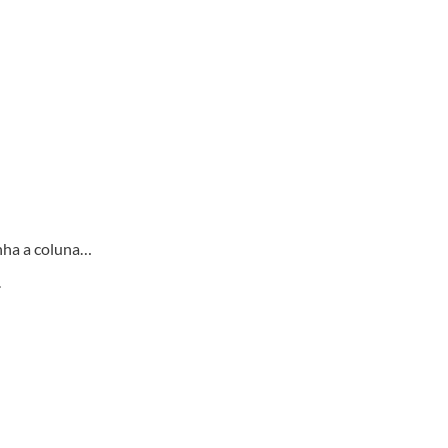
nha a coluna…
.