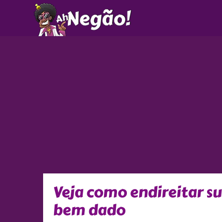
Ir
para
o
conteúdo
Veja como endireitar s
bem dado