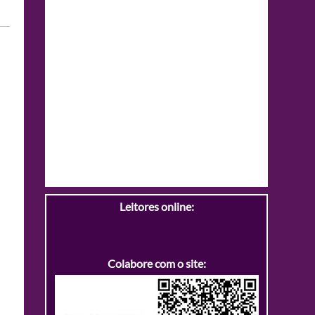
Leitores online:
Colabore com o site: