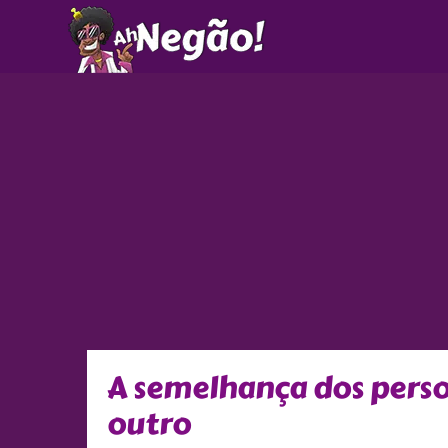
Ir
para
o
conteúdo
A semelhança dos perso
outro