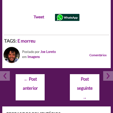
Tweet
TAGS:
E morreu
Postado por
Joe Loreto
Comentários
em
Imagens
Navegação
←
Post
Post
de
anterior
seguinte
Post
→