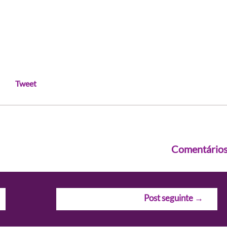
Tweet
Comentário
Post seguinte
→