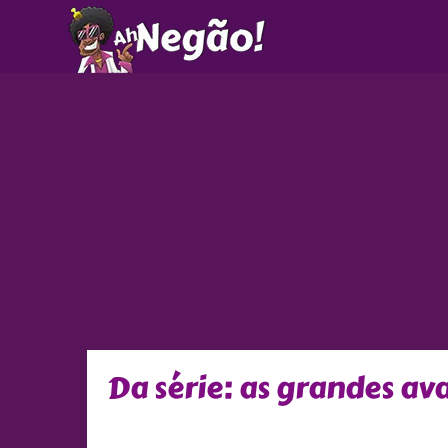
Ir
para
o
conteúdo
Da série: as grandes av