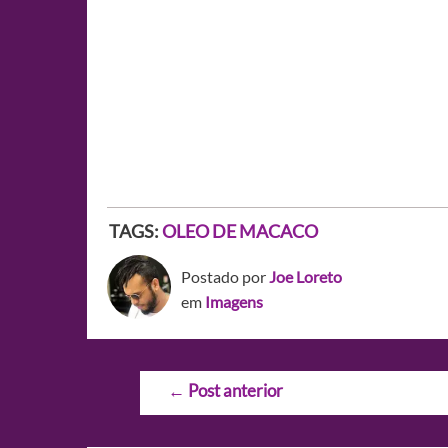
TAGS:
OLEO DE MACACO
Postado por
Joe Loreto
em
Imagens
Navegação
←
Post anterior
de
Post