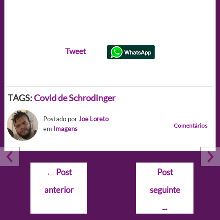
Tweet
TAGS:
Covid de Schrodinger
Postado por
Joe Loreto
Comentários
em
Imagens
Navegação
←
Post
Post
de
anterior
seguinte
Post
→