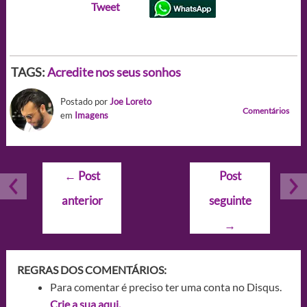
Tweet
TAGS:
Acredite nos seus sonhos
Postado por
Joe Loreto
Comentários
em
Imagens
Navegação
←
Post
Post
de
anterior
seguinte
Post
→
REGRAS DOS COMENTÁRIOS:
Para comentar é preciso ter uma conta no Disqus.
Crie a sua aqui.