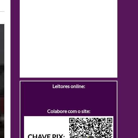
Leitores online:
Colabore com o site: