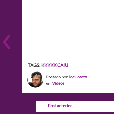
TAGS:
KKKKK CAIU
Postado por
Joe Loreto
em
Videos
Navegação
←
Post anterior
de