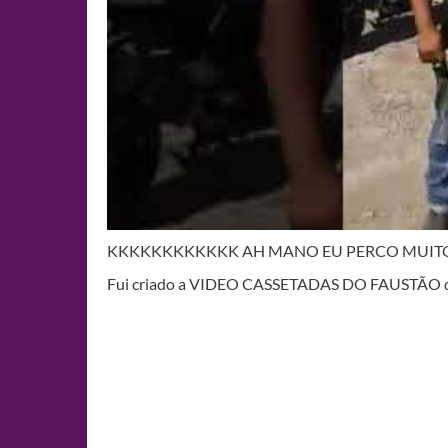
KKKKKKKKKKKK AH MANO EU PERCO MUITO
Fui criado a VIDEO CASSETADAS DO FAUSTÃO dura