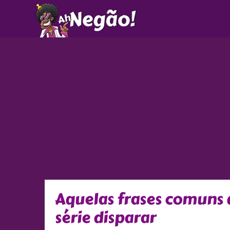
Ir
para
o
conteúdo
Aquelas frases comuns 
série disparar