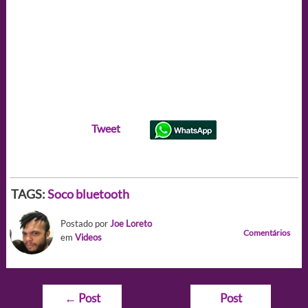
Tweet
TAGS:
Soco bluetooth
Postado por
Joe Loreto
Comentários
em
Videos
Navegação
←
Post
Post