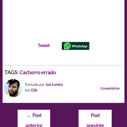
Tweet
TAGS:
Cachorro errado
Postado por
Joe Loreto
Comentários
em
Gifs
Navegação
←
Post
Post
de
anterior
seguinte