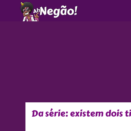
Ir
para
o
conteúdo
Da série: existem dois 