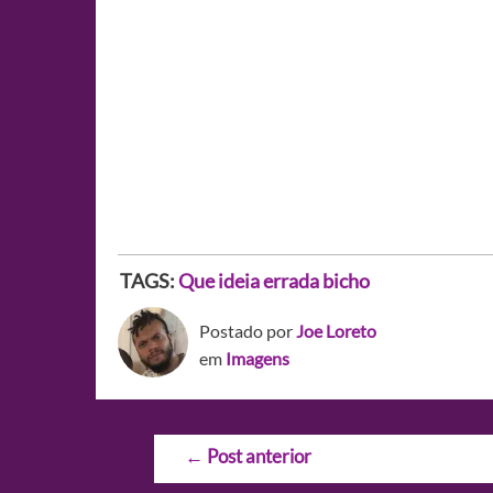
TAGS:
Que ideia errada bicho
Postado por
Joe Loreto
em
Imagens
Navegação
←
Post anterior
de