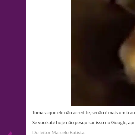
Tomara que ele não acredite, senão é mais um tr
Se você até hoje não pesquisar isso no Google, apro
Do leitor Marcelo Batista.