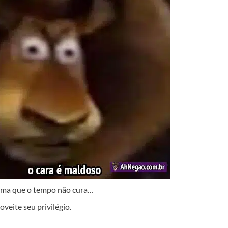
auma que o tempo não cura…
veite seu privilégio.