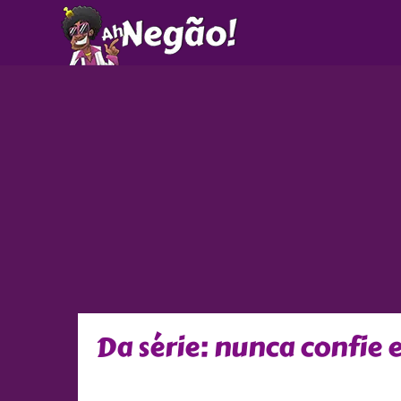
Ir
para
o
conteúdo
Da série: nunca confie 