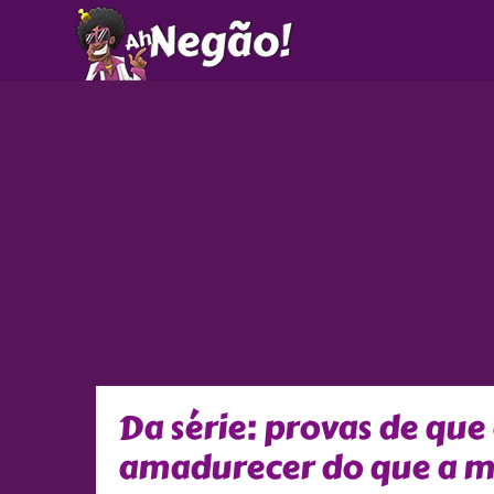
Ir
para
o
conteúdo
Da série: provas de qu
amadurecer do que a m