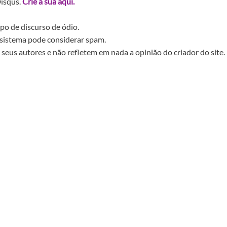
Disqus.
Crie a sua aqui.
po de discurso de ódio.
sistema pode considerar spam.
seus autores e não refletem em nada a opinião do criador do site.