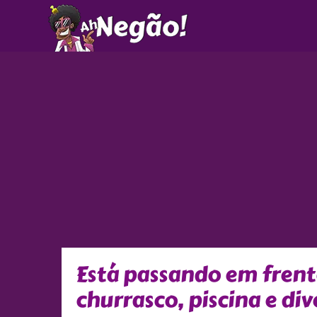
Ir
para
o
conteúdo
Está passando em frent
churrasco, piscina e di