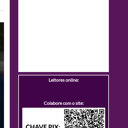
Leitores online:
Colabore com o site: