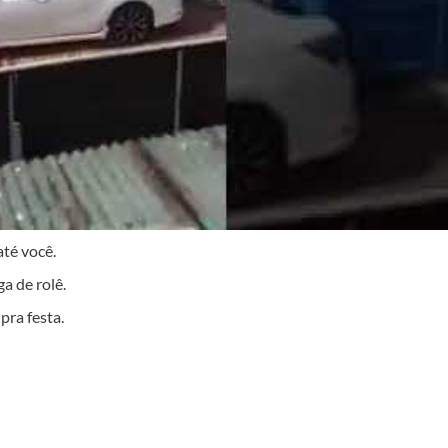
até você.
a de rolê.
pra festa.