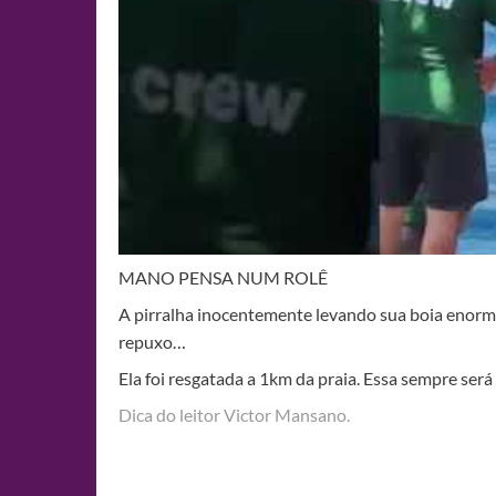
MANO PENSA NUM ROLÊ
A pirralha inocentemente levando sua boia enorme
repuxo…
Ela foi resgatada a 1km da praia. Essa sempre será
Dica do leitor Victor Mansano.