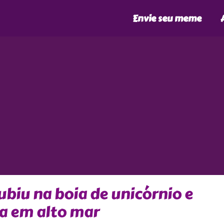
Envie seu meme
ubiu na boia de unicórnio e
a em alto mar