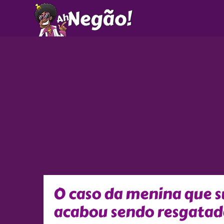
Ir
para
o
conteúdo
O caso da menina que s
acabou sendo resgatad