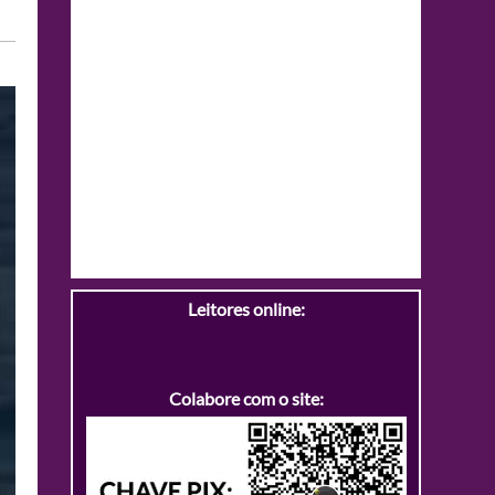
Leitores online:
Colabore com o site: