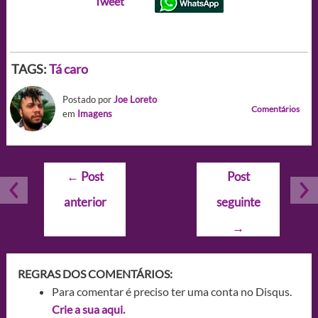
Tweet
TAGS:
Tá caro
Postado por
Joe Loreto
Comentários
em
Imagens
Navegação
←
Post
Post
de
anterior
seguinte
Post
→
REGRAS DOS COMENTÁRIOS:
Para comentar é preciso ter uma conta no Disqus.
Crie a sua aqui.