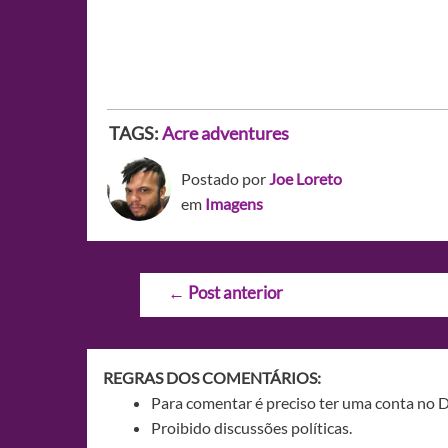
TAGS:
Acre adventures
Postado por
Joe Loreto
em
Imagens
Navegação
←
Post anterior
de
Post
REGRAS DOS COMENTÁRIOS:
Para comentar é preciso ter uma conta no 
Proibido discussões políticas.