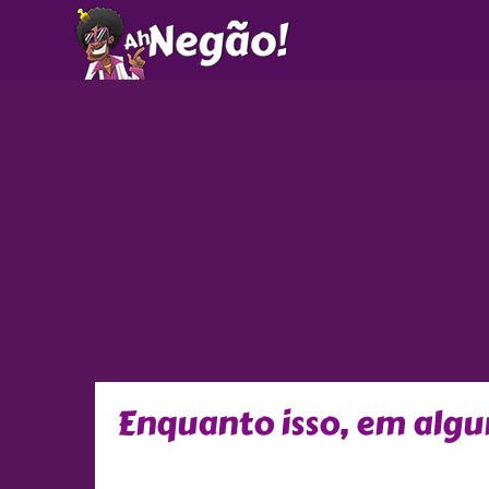
Ir
para
o
conteúdo
Enquanto isso, em algu