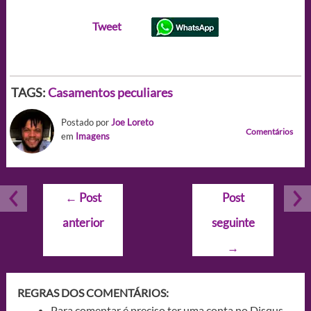
Tweet
TAGS:
Casamentos peculiares
Postado por
Joe Loreto
Comentários
em
Imagens
Navegação
←
Post
Post
de
anterior
seguinte
Post
→
REGRAS DOS COMENTÁRIOS:
Para comentar é preciso ter uma conta no Disqus.