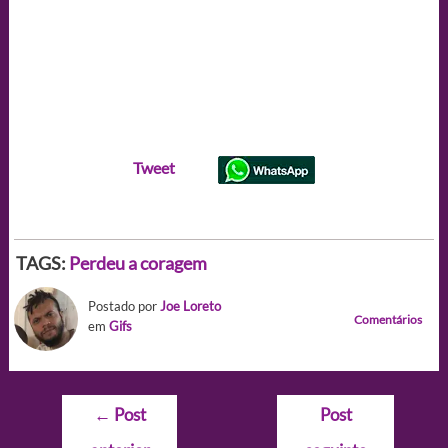
Tweet
TAGS:
Perdeu a coragem
Postado por
Joe Loreto
Comentários
em
Gifs
Navegação
←
Post
Post
de