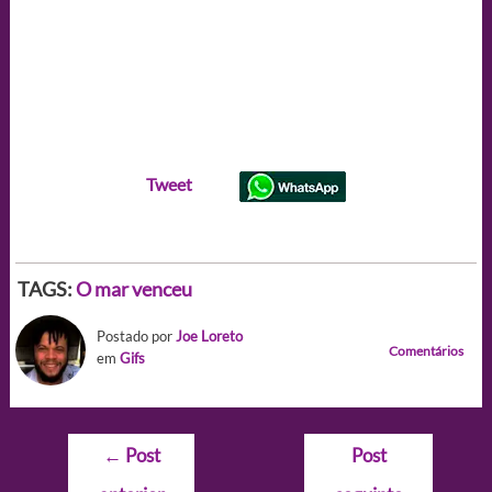
Tweet
TAGS:
O mar venceu
Postado por
Joe Loreto
Comentários
em
Gifs
Navegação
←
Post
Post
de