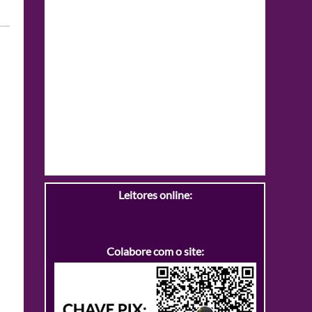
Leitores online:
Colabore com o site: