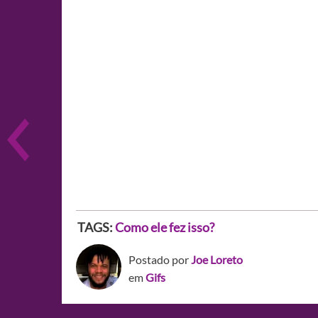
TAGS:
Como ele fez isso?
Postado por
Joe Loreto
em
Gifs