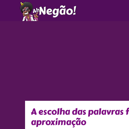
Ir
para
o
conteúdo
A escolha das palavras 
aproximação