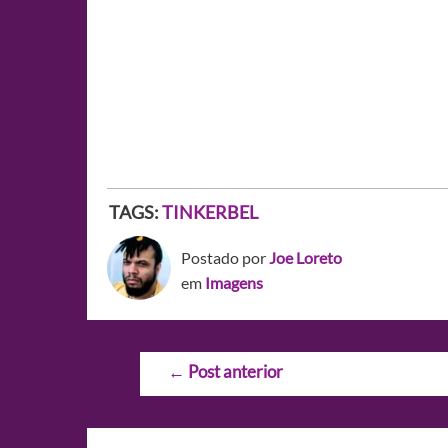
TAGS:
TINKERBEL
Postado por
Joe Loreto
em
Imagens
Navegação
←
Post anterior
de
Post