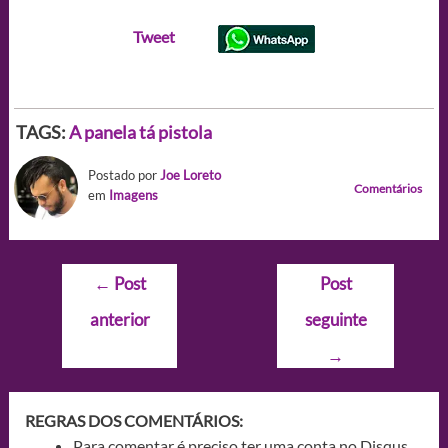
Tweet
TAGS:
A panela tá pistola
Postado por
Joe Loreto
Comentários
em
Imagens
Navegação
←
Post
Post
de
anterior
seguinte
Post
→
REGRAS DOS COMENTÁRIOS:
Para comentar é preciso ter uma conta no Disqus.