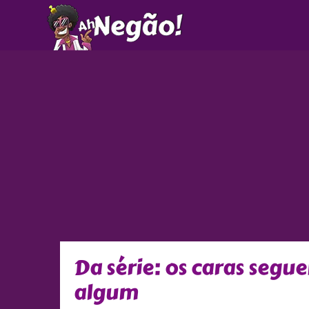
Ir
para
o
conteúdo
Da série: os caras se
algum