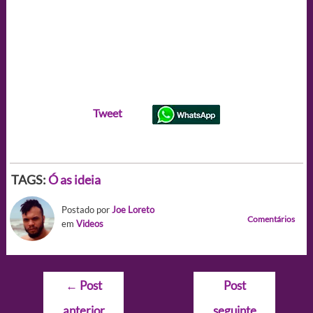
Tweet
TAGS:
Ó as ideia
Postado por
Joe Loreto
Comentários
em
Videos
Navegação
←
Post
Post
de
anterior
seguinte